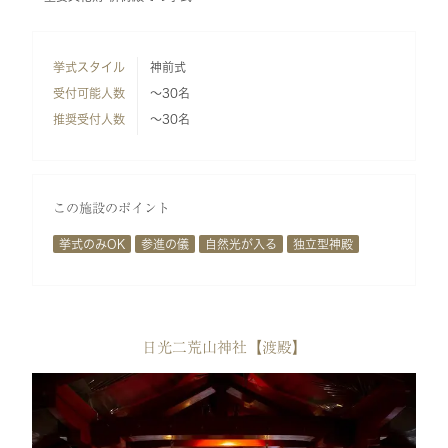
挙式スタイル
神前式
受付可能人数
～30名
推奨受付人数
～30名
この施設のポイント
挙式のみOK
参進の儀
自然光が入る
独立型神殿
日光二荒山神社【渡殿】