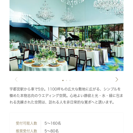
宇都宮駅から車で5分。1100坪もの広大な敷地に広がる、シンプルを
極めた本物志向のウエディング空間。心地よい静寂と光・水・緑に包ま
れる洗練された空間は、訪れる人を非日常的な寛ぎへと誘います。
受付可能人数
5～160名
推奨受付人数
5～80名