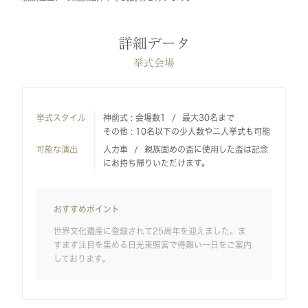
詳細データ
挙式会場
挙式スタイル
神前式 : 会場数1
最大30名まで
その他 : 10名以下の少人数や二人挙式も可能
可能な演出
人力車
親族固めの盃に使用した盃は記念
にお持ち帰りいただけます。
おすすめポイント
世界文化遺産に登録されて25周年を迎えました。ま
すます注目を集める日光東照宮で得難い一日をご案内
しております。