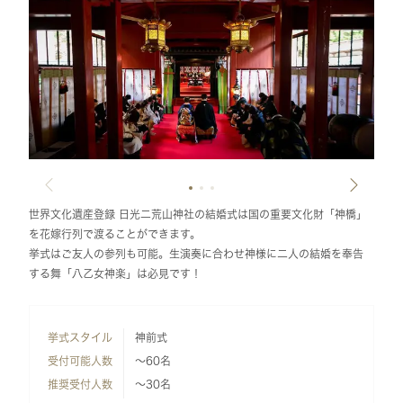
世界文化遺産登録 日光二荒山神社の結婚式は国の重要文化財「神橋」
を花嫁行列で渡ることができます。
挙式はご友人の参列も可能。生演奏に合わせ神様に二人の結婚を奉告
する舞「八乙女神楽」は必見です！
挙式スタイル
神前式
受付可能人数
～60名
推奨受付人数
～30名