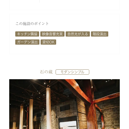
この施設のポイント
キッチン隣接
映像音響充実
自然光が入る
階段演出
ガーデン演出
貸切OK
石の蔵
モダンシンプル