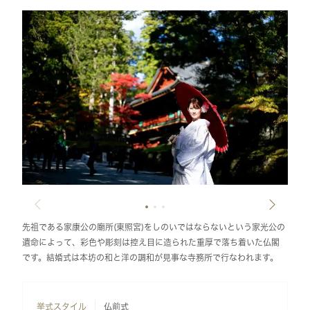
先祖である家康公の廟所(東照宮)をしのいではならないという家光公の
遺命によって、彩色や彫刻は控え目に造られた重厚で落ち着いた仏閣
です。結婚式は本坊の和と洋の調和が見事な寺務所で行なわれます。
挙式スタイル
仏前式