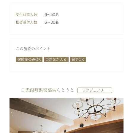
受付可能人数
6～50名
推奨受付人数
6～30名
この施設のポイント
披露宴のみOK
自然光が入る
貸切OK
日光西町倶楽部あらとうと
ラグジュアリー