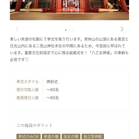
美しい朱塗の社殿にて挙式を執り行います。男体山の山頂にある奥宮と
日光山内にある二荒山神社本社の中間にあるため、中宮祠と呼ばれて
います。重要文化財指定で心に残る結婚式を！「八乙女神楽」の奉納も
必見です♡
挙式スタイル
神前式
受付可能人数
～60名
推奨受付人数
～60名
この施設のポイント
挙式のみOK
参進の儀
巫女の舞
独立型神殿