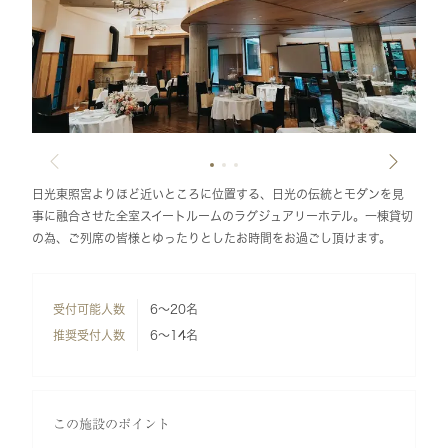
日光東照宮よりほど近いところに位置する、日光の伝統とモダンを見
事に融合させた全室スイートルームのラグジュアリーホテル。一棟貸切
の為、ご列席の皆様とゆったりとしたお時間をお過ごし頂けます。
受付可能人数
6～20名
推奨受付人数
6～14名
この施設のポイント