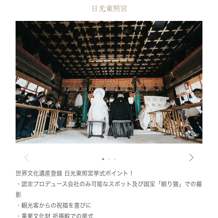
日光東照宮
世界文化遺産登録 日光東照宮挙式ポイント！
・認定プロデュース会社のみ可能なスポット及び国宝「眠り猫」での撮
影
・観光客からの祝福を喜びに
・重要文化財 祈祷殿での挙式