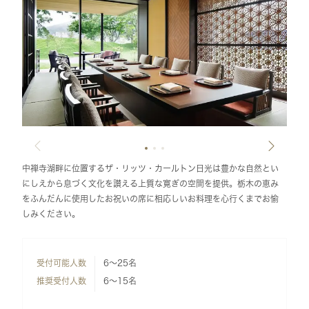
中禅寺湖畔に位置するザ・リッツ・カールトン日光は豊かな自然とい
にしえから息づく文化を讃える上質な寛ぎの空間を提供。栃木の恵み
をふんだんに使用したお祝いの席に相応しいお料理を心行くまでお愉
しみください。
受付可能人数
6～25名
推奨受付人数
6～15名