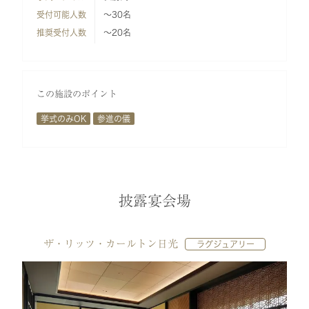
受付可能人数
～30名
推奨受付人数
～20名
この施設のポイント
挙式のみOK
参進の儀
披露宴会場
ザ・リッツ・カールトン日光
ラグジュアリー