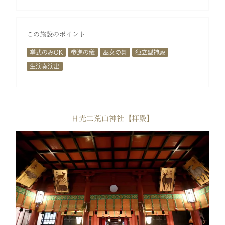
この施設のポイント
挙式のみOK
参進の儀
巫女の舞
独立型神殿
生演奏演出
日光二荒山神社【拝殿】