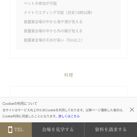
ペットの参加が可能
ナイトウエディング可能（目安18時以降）
披露宴会場の中から海や湖が見える
披露宴会場の中から外の緑が見える
披露宴会場の天井が高い（5m以上）
料理
料理の種類
日本料理
フランス料理
折衷料
Cookieの利用について
理
その他西洋料理
当サイトはサービス向上のためCookieを利用しております。以降ページ遷移した場合は、
複数の会場からお選びいただく事が可能で
Cookie利用に同意したことになります。
詳しくはこちら
す
アレルギー対応
あり
TEL
会場を見学する
資料を請求する
事前にお伺いいたします