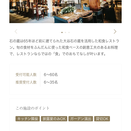
石の蔵は65年ほど前に建てられた大谷石の蔵を活用した和食レストラ
ン。旬の食材をふんだんに使った和食ベースの創意工夫のあるお料理
で、レストランならではの「食」でのおもてなしが叶います。
受付可能人数
6～60名
推奨受付人数
6～35名
この施設のポイント
キッチン隣接
披露宴のみOK
ガーデン演出
貸切OK