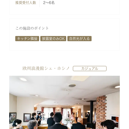
推奨受付人数
2～6名
この施設のポイント
キッチン隣接
披露宴のみOK
自然光が入る
欧州浪漫館シェ・ホシノ
カジュアル