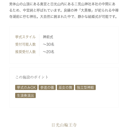
男体山の山頂にある奥宮と日光山内にある二荒山神社本社の中間にあ
るため、中宮祠と呼ばれています。良縁の神「大黒様」が祀られる中禅
寺湖前に佇む神社。大自然に囲まれた中で、静かな結婚式が可能です。
挙式スタイル
神前式
受付可能人数
～30名
推奨受付人数
～20名
この施設のポイント
挙式のみOK
参進の儀
巫女の舞
独立型神殿
生演奏演出
日光山輪王寺