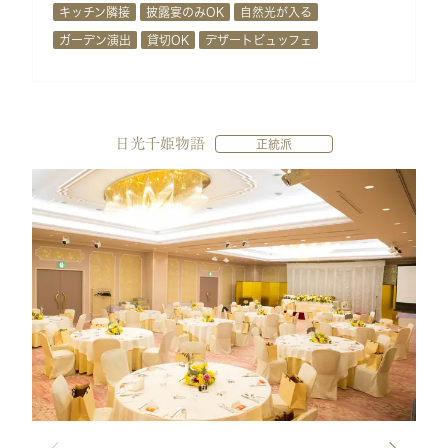
キッチン隣接
披露宴のみOK
自然光が入る
ガーデン演出
貸切OK
デザートビュッフェ
日光千姫物語
正統派