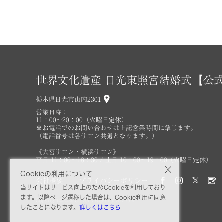
世界文化遺産 日光東照宮結婚式【公
栃木県日光市山内2301
営業日時：
11：00～20：00（火曜日定休）
※お電話でのお問い合わせは上記営業時間に準じます。
（電話番号は各サロン共通となります。）
《大宮サロン・横浜サロン》
平日 11：00～18：30 / 土日 10：00～19：00（火曜日定休）
Cookieの利用について
会社概要
プライバシーポリシー
当サイトはサービス向上のためCookieを利用しており
ます。以降ページ遷移した場合は、Cookie利用に同意
Copyright©2026 Clover's Wedding SALON
したことになります。
詳しくはこちら