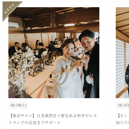
08/08
(土)
08/07
【東京サロン】日光東照宮×歴史ある料亭やレス
【オン
トランでの会食までサポート
知りた