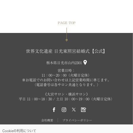
PAGE TOP
世界文化遺産 日光東照宮結婚式【公式】
栃木県日光市山内2301
営業日時：
11：00～20：00（火曜日定休）
※お電話でのお問い合わせは上記営業時間に準じます。
（電話番号は各サロン共通となります。）
《大宮サロン・横浜サロン》
平日 11：00～18：30 / 土日 10：00～19：00（火曜日定休）
会社概要
プライバシーポリシー
Cookieの利用について
Copyright©2026 Clover's Wedding SALON